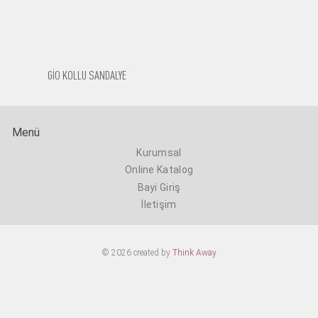
GİO KOLLU SANDALYE
Menü
Kurumsal
Online Katalog
Bayi Giriş
İletişim
© 2026 created by
Think Away