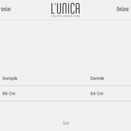
rünler
Online
Genişlik
Derinlik
66 Cm
64 Cm
Teak