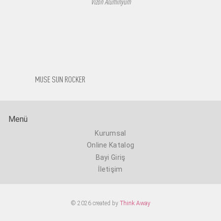
Vizon Alüminyum
MUSE SUN ROCKER
Menü
Kurumsal
Online Katalog
Bayi Giriş
İletişim
© 2026 created by
Think Away