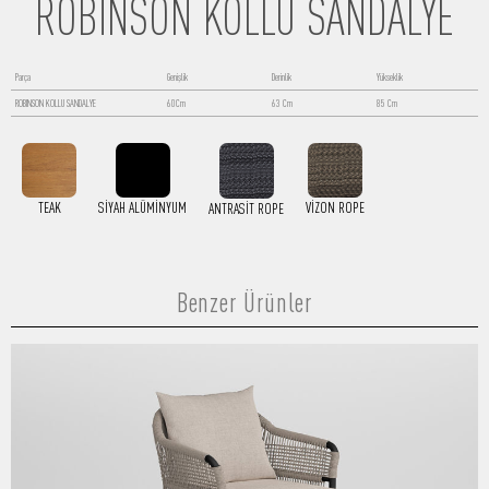
ROBİNSON KOLLU SANDALYE
Parça
Genişlik
Derinlik
Yükseklik
ROBINSON KOLLU SANDALYE
60Cm
63 Cm
85 Cm
TEAK
SIYAH ALÜMINYUM
VIZON ROPE
ANTRASIT ROPE
Benzer Ürünler